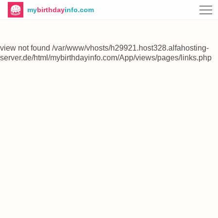
my
birthday
info.com
view not found /var/www/vhosts/h29921.host328.alfahosting-
server.de/html/mybirthdayinfo.com/App/views/pages/links.php