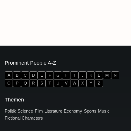
Prominent People A-Z
A
B
C
D
E
F
G
H
I
J
K
L
M
N
O
P
Q
R
S
T
U
V
W
X
Y
Z
Themen
Politik
Science
Film
Literature
Economy
Sports
Music
Fictional Characters