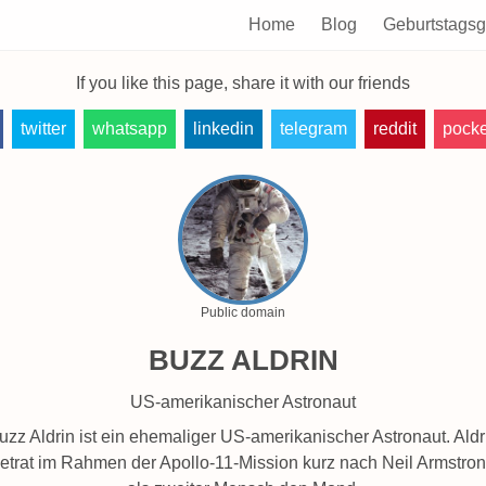
Home
Blog
Geburtstags
If you like this page, share it with our friends
twitter
whatsapp
linkedin
telegram
reddit
pocke
Public domain
BUZZ ALDRIN
US-amerikanischer Astronaut
uzz Aldrin ist ein ehemaliger US-amerikanischer Astronaut. Aldr
etrat im Rahmen der Apollo-11-Mission kurz nach Neil Armstro