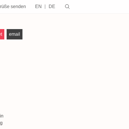
grüße senden
EN
DE
t
email
in
ng