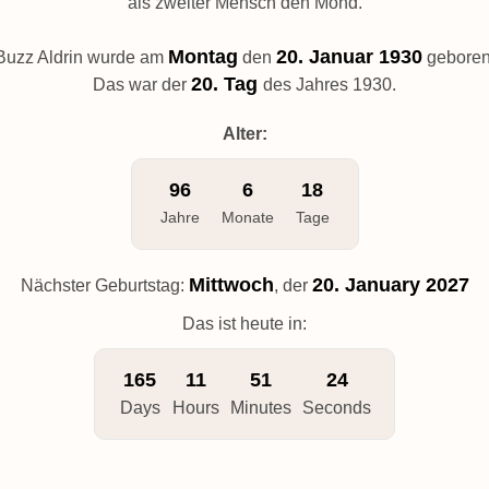
als zweiter Mensch den Mond.
Montag
20. Januar 1930
Buzz Aldrin wurde am
den
geboren
20. Tag
Das war der
des Jahres 1930.
Alter:
96
6
18
Jahre
Monate
Tage
Mittwoch
20. January 2027
Nächster Geburtstag:
, der
Das ist heute in:
165
11
51
23
Days
Hours
Minutes
Seconds