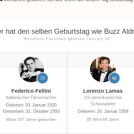
r hat den selben Geburtstag wie Buzz Aldr
Berühmte Personen geboren January 20
73
68
Federico Fellini
Lorenzo Lamas
italienischer Filmemacher
US-amerikanischer
Schauspieler
Geboren: 20. Januar 1920
Gestorben: 31. Oktober 1993
Geboren: 20. Januar 1958
Wäre 107 Jahre geworden
🎂 Wird 69 Jahre