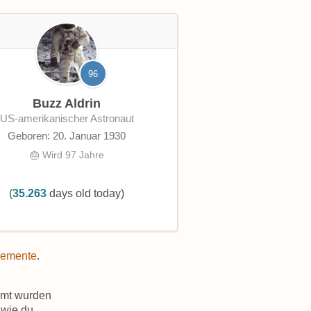
96
Buzz Aldrin
US-amerikanischer Astronaut
Geboren: 20. Januar 1930
🎂 Wird 97 Jahre
(
35.263
days old today)
lemente
.
amt wurden
wie du.