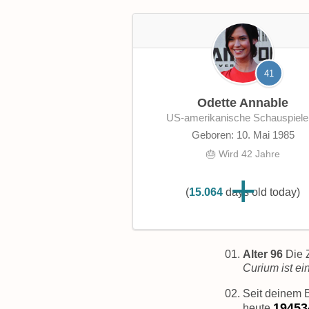
41
Odette Annable
US-amerikanische Schauspiele
Geboren: 10. Mai 1985
🎂 Wird 42 Jahre
(
15.064
days old today)
Alter 96
Die Z
Curium ist ein
Seit deinem 
19453
heute