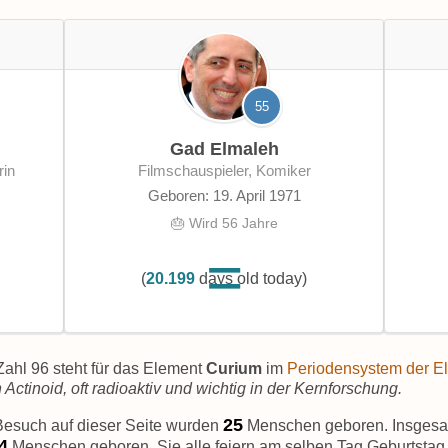
55
Gad Elmaleh
rin
Filmschauspieler, Komiker
Geboren: 19. April 1971
🎂 Wird 56 Jahre
(
20.199
days old today)
ahl 96 steht für das Element
Curium
im
Periodensystem der E
 Actinoid, oft radioaktiv und wichtig in der Kernforschung.
29
Besuch auf dieser Seite wurden
Menschen geboren. Insges
8
Menschen geboren. Sie alle feiern am selben Tag Geburtstag 