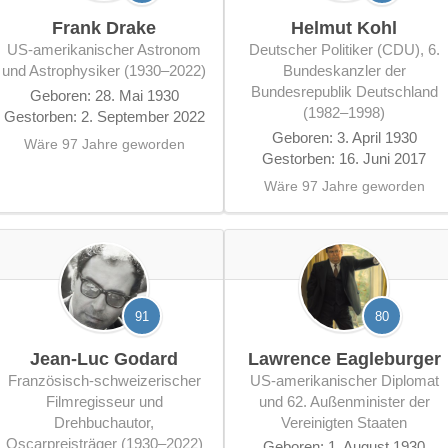
Frank Drake
Helmut Kohl
US-amerikanischer Astronom
deutscher Politiker (CDU), 6.
und Astrophysiker (1930–2022)
Bundeskanzler der
Bundesrepublik Deutschland
Geboren: 28. Mai 1930
(1982–1998)
Gestorben: 2. September 2022
Geboren: 3. April 1930
Wäre 97 Jahre geworden
Gestorben: 16. Juni 2017
Wäre 97 Jahre geworden
91
80
Jean-Luc Godard
Lawrence Eagleburger
französisch-schweizerischer
US-amerikanischer Diplomat
Filmregisseur und
und 62. Außenminister der
Drehbuchautor,
Vereinigten Staaten
Oscarpreisträger (1930–2022)
Geboren: 1. August 1930