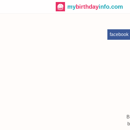
my
birthday
info.com
facebook
B
b