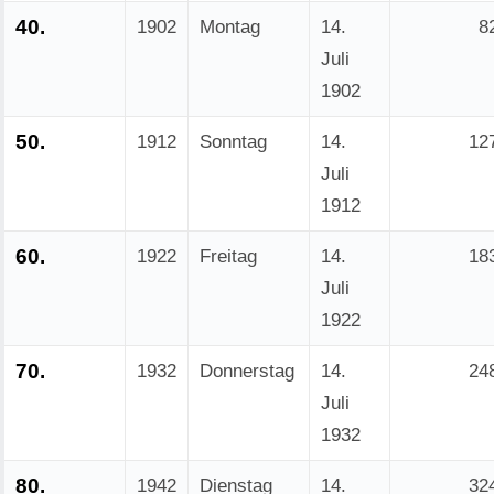
40.
1902
Montag
14.
8
Juli
1902
50.
1912
Sonntag
14.
12
Juli
1912
60.
1922
Freitag
14.
18
Juli
1922
70.
1932
Donnerstag
14.
24
Juli
1932
80.
1942
Dienstag
14.
32