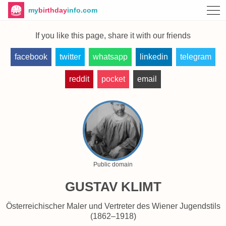
my
birthday
info.com
If you like this page, share it with our friends
facebook
twitter
whatsapp
linkedin
telegram
reddit
pocket
email
Public domain
GUSTAV KLIMT
österreichischer Maler und Vertreter des Wiener Jugendstils
(1862–1918)