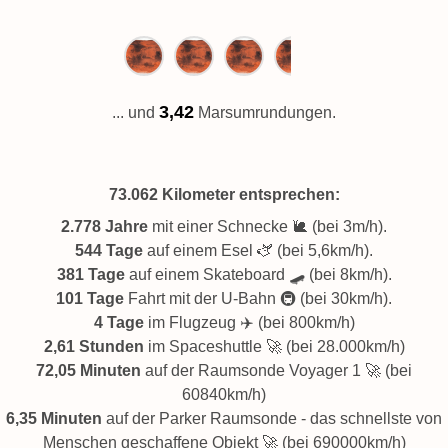
3,42
... und
Marsumrundungen.
73.062 Kilometer
entsprechen:
2.778 Jahre
mit einer Schnecke 🐌 (bei 3m/h).
544 Tage
auf einem Esel 🫏 (bei 5,6km/h).
381 Tage
auf einem Skateboard 🛹 (bei 8km/h).
101 Tage
Fahrt mit der U-Bahn 🚇 (bei 30km/h).
4 Tage
im Flugzeug ✈️ (bei 800km/h)
2,61 Stunden
im Spaceshuttle 🚀 (bei 28.000km/h)
72,05 Minuten
auf der Raumsonde Voyager 1 🚀 (bei
60840km/h)
6,35 Minuten
auf der Parker Raumsonde - das schnellste von
Menschen geschaffene Objekt 🚀 (bei 690000km/h)