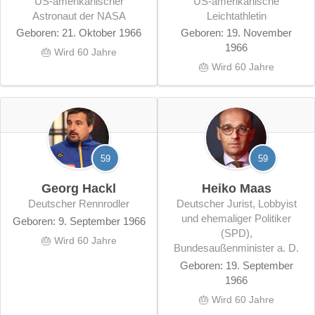
US-amerikanischer
US-amerikanische
Astronaut der NASA
Leichtathletin
Geboren: 21. Oktober 1966
Geboren: 19. November
1966
🎂 Wird 60 Jahre
🎂 Wird 60 Jahre
59
59
Georg Hackl
Heiko Maas
deutscher Rennrodler
deutscher Jurist, Lobbyist
und ehemaliger Politiker
Geboren: 9. September 1966
(SPD),
🎂 Wird 60 Jahre
Bundesaußenminister a. D.
Geboren: 19. September
1966
🎂 Wird 60 Jahre