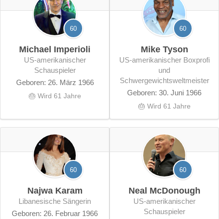
60
60
Michael Imperioli
Mike Tyson
US-amerikanischer
US-amerikanischer Boxprofi
Schauspieler
und
Schwergewichtsweltmeister
Geboren: 26. März 1966
Geboren: 30. Juni 1966
🎂 Wird 61 Jahre
🎂 Wird 61 Jahre
60
60
Najwa Karam
Neal McDonough
libanesische Sängerin
US-amerikanischer
Schauspieler
Geboren: 26. Februar 1966