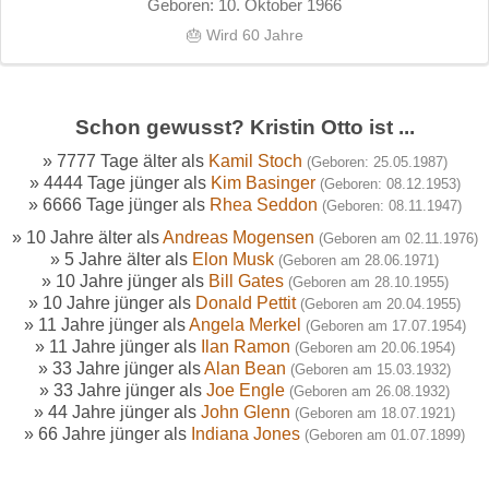
Geboren: 10. Oktober 1966
🎂 Wird 60 Jahre
Schon gewusst? Kristin Otto ist ...
» 7777 Tage älter als
Kamil Stoch
(Geboren: 25.05.1987)
» 4444 Tage jünger als
Kim Basinger
(Geboren: 08.12.1953)
» 6666 Tage jünger als
Rhea Seddon
(Geboren: 08.11.1947)
» 10 Jahre älter als
Andreas Mogensen
(Geboren am 02.11.1976)
» 5 Jahre älter als
Elon Musk
(Geboren am 28.06.1971)
» 10 Jahre jünger als
Bill Gates
(Geboren am 28.10.1955)
» 10 Jahre jünger als
Donald Pettit
(Geboren am 20.04.1955)
» 11 Jahre jünger als
Angela Merkel
(Geboren am 17.07.1954)
» 11 Jahre jünger als
Ilan Ramon
(Geboren am 20.06.1954)
» 33 Jahre jünger als
Alan Bean
(Geboren am 15.03.1932)
» 33 Jahre jünger als
Joe Engle
(Geboren am 26.08.1932)
» 44 Jahre jünger als
John Glenn
(Geboren am 18.07.1921)
» 66 Jahre jünger als
Indiana Jones
(Geboren am 01.07.1899)