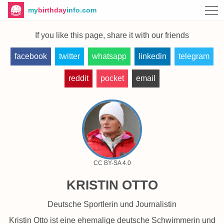
my
birthday
info.com
If you like this page, share it with our friends
facebook
twitter
whatsapp
linkedin
telegram
reddit
pocket
email
CC BY-SA 4.0
KRISTIN OTTO
deutsche Sportlerin und Journalistin
Kristin Otto ist eine ehemalige deutsche Schwimmerin und