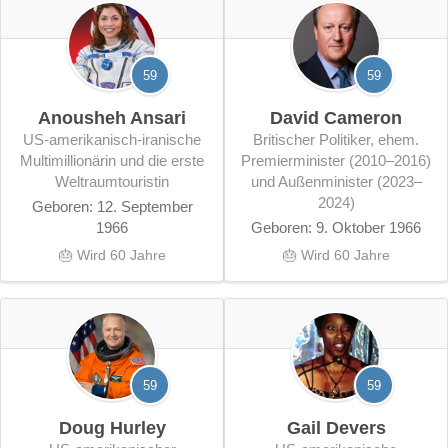
59
59
Anousheh Ansari
David Cameron
US-amerikanisch-iranische
britischer Politiker, ehem.
Multimillionärin und die erste
Premierminister (2010–2016)
Weltraumtouristin
und Außenminister (2023–
2024)
Geboren: 12. September
1966
Geboren: 9. Oktober 1966
🎂 Wird 60 Jahre
🎂 Wird 60 Jahre
59
59
Doug Hurley
Gail Devers